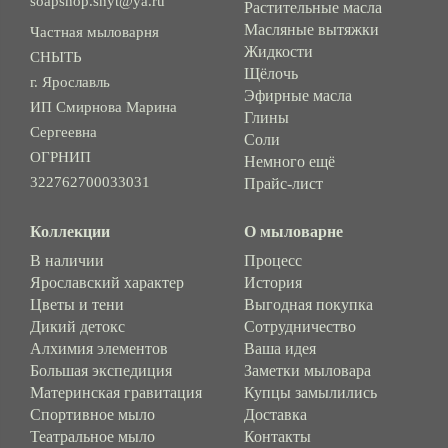
soapshop.snyt@ya.ru
Растительные масла
Масляные вытяжки
Частная мыловарня
Жидкости
СНЫТЬ
Щёлочь
г. Ярославль
Эфирные масла
ИП Смирнова Марина
Глины
Сергеевна
Соли
ОГРНИП
Немного ещё
322762700033031
Прайс-лист
Коллекции
О мыловарне
В наличии
Процесс
Ярославский характер
История
Цветы и тени
Выгодная покупка
Дикий детокс
Сотрудничество
Алхимия элементов
Ваша идея
Большая экспедиция
Заметки мыловара
Материнская гравитация
Купцы замылились
Спортивное мыло
Доставка
Театральное мыло
Контакты