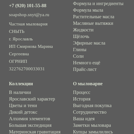
Формула и ингредиенты
+7 (920) 101-55-88
Формула мыла
soapshop.snyt@ya.ru
Растительные масла
Масляные вытяжки
Частная мыловарня
Жидкости
СНЫТЬ
Щёлочь
г. Ярославль
Эфирные масла
ИП Смирнова Марина
Глины
Сергеевна
Соли
ОГРНИП
Немного ещё
322762700033031
Прайс-лист
Коллекции
О мыловарне
В наличии
Процесс
Ярославский характер
История
Цветы и тени
Выгодная покупка
Дикий детокс
Сотрудничество
Алхимия элементов
Ваша идея
Большая экспедиция
Заметки мыловара
Материнская гравитация
Купцы замылились