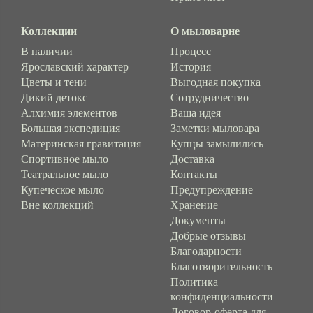
Коллекции
О мыловарне
В наличии
Процесс
Ярославский характер
История
Цветы и тени
Выгодная покупка
Дикий детокс
Сотрудничество
Алхимия элементов
Ваша идея
Большая экспедиция
Заметки мыловара
Материнская гравитация
Купцы замылились
Спортивное мыло
Доставка
Театральное мыло
Контакты
Купеческое мыло
Предупреждение
Вне коллекций
Хранение
Документы
Добрые отзывы
Благодарности
Благотворительность
Политика
конфиденциальности
Договор-оферта для