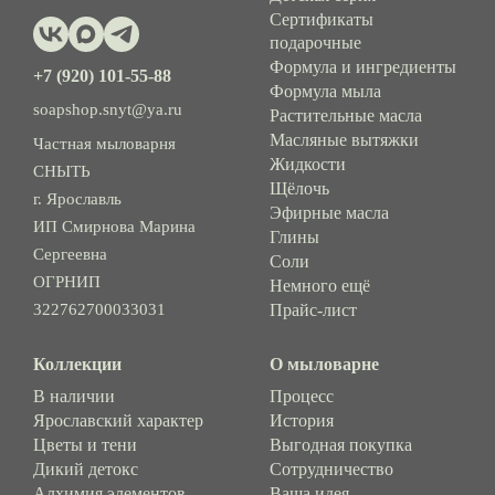
Сертификаты
подарочные
Формула и ингредиенты
+7 (920) 101-55-88
Формула мыла
soapshop.snyt@ya.ru
Растительные масла
Масляные вытяжки
Частная мыловарня
Жидкости
СНЫТЬ
Щёлочь
г. Ярославль
Эфирные масла
ИП Смирнова Марина
Глины
Сергеевна
Соли
ОГРНИП
Немного ещё
322762700033031
Прайс-лист
Коллекции
О мыловарне
В наличии
Процесс
Ярославский характер
История
Цветы и тени
Выгодная покупка
Дикий детокс
Сотрудничество
Алхимия элементов
Ваша идея