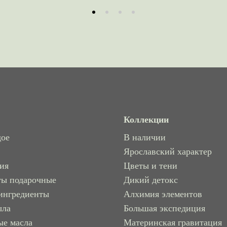
Коллекции
дое
В наличии
Ярославский характер
рия
Цветы и тени
ты подарочные
Дикий детокс
ингредиенты
Алхимия элементов
ыла
Большая экспедиция
ые масла
Материнская гравитация