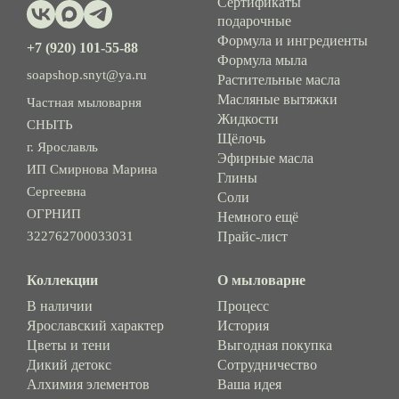
Сертификаты
подарочные
Формула и ингредиенты
+7 (920) 101-55-88
Формула мыла
soapshop.snyt@ya.ru
Растительные масла
Масляные вытяжки
Частная мыловарня
Жидкости
СНЫТЬ
Щёлочь
г. Ярославль
Эфирные масла
ИП Смирнова Марина
Глины
Сергеевна
Соли
ОГРНИП
Немного ещё
322762700033031
Прайс-лист
Коллекции
О мыловарне
В наличии
Процесс
Ярославский характер
История
Цветы и тени
Выгодная покупка
Дикий детокс
Сотрудничество
Алхимия элементов
Ваша идея