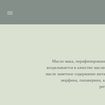
Масло мака, нерафинированн
возделывается в качестве масл
масле заметное содержание вита
морфина, папаверина, 
ре