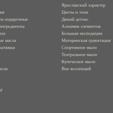
Ярославский характер
рия
Цветы и тени
ты подарочные
Дикий детокс
ингредиенты
Алхимия элементов
ыла
Большая экспедиция
ые масла
Материнская гравитация
вытяжки
Спортивное мыло
Театральное мыло
Купеческое мыло
асла
Вне коллекций
щё