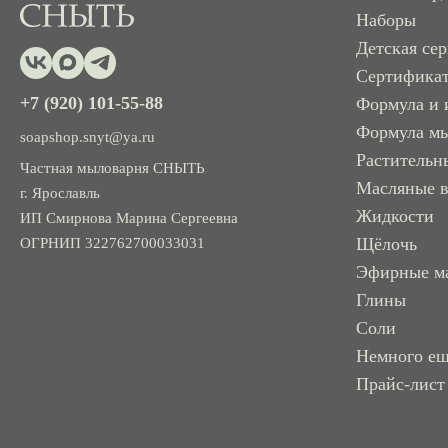
Наборы
Детская се
Сертифика
+7 (920) 101-55-88
Формула и 
Формула м
soapshop.snyt@ya.ru
Растительн
Частная мыловарня СНЫТЬ
Масляные 
г. Ярославль
Жидкости
ИП Смирнова Марина Сергеевна
Щёлочь
ОГРНИП 322762700033031
Эфирные м
Глины
Соли
Немного е
Прайс-лист