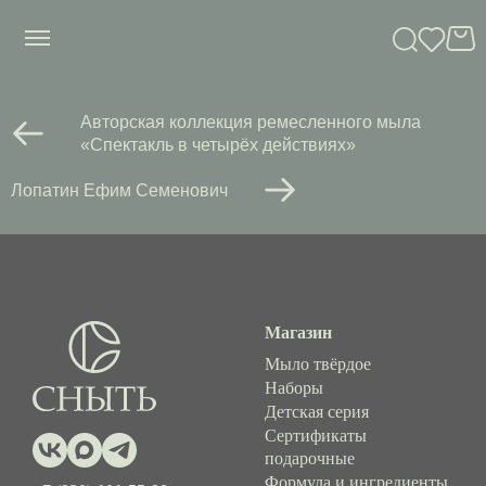
сныть
Авторская коллекция ремесленного мыла
«Спектакль в четырёх действиях»
Лопатин Ефим Семенович
Магазин
Мыло твёрдое
Наборы
Детская серия
Сертификаты
подарочные
Формула и ингредиенты