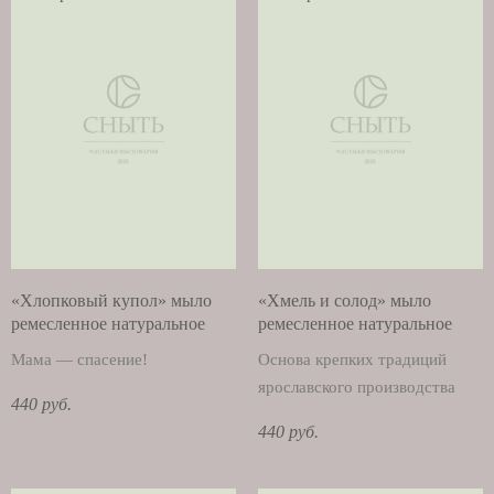
«Хлопковый купол» мыло
«Хмель и солод» мыло
ремесленное натуральное
ремесленное натуральное
Мама — спасение!
Основа крепких традиций
ярославского производства
440 руб.
440 руб.