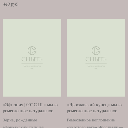
440 руб.
«Эфиопия | 09° С.Ш.» мыло
«Ярославский купец» мыло
ремесленное натуральное
ремесленное натуральное
Зёрна, рождённые
Ремесленное воплощение
африканским солнцем
«золотого века» Ярославля —