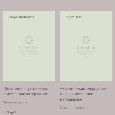
Скоро появится
Ждёт лето
«Космическая роза» мыло
«Космическая смородина»
ремесленное натуральное
мыло ремесленное
натуральное
Мама — исток!
Мама — забота!
440 руб.