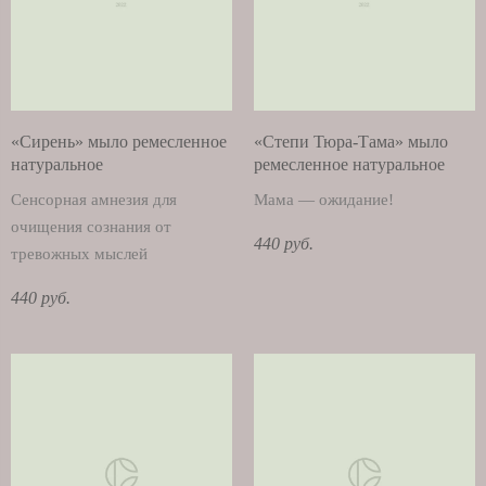
«Сирень» мыло ремесленное
«Степи Тюра-Тама» мыло
натуральное
ремесленное натуральное
Сенсорная амнезия для
Мама — ожидание!
очищения сознания от
440 руб.
тревожных мыслей
440 руб.