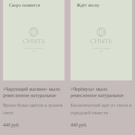
Скоро появится
Ждёт весну
«Чарующий жасмин» мыло
«Черёмуха» мыло
ремесленное натуральное
ремесленное натуральное
Время белых цветов в лунном
Биологический щит от смога и
свете
городской тяжести
440 руб.
440 руб.