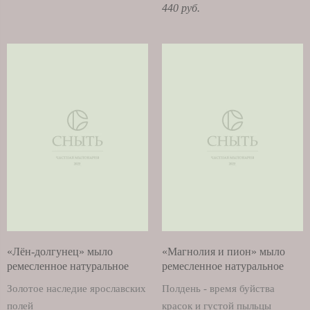
440 руб.
«Лён-долгунец» мыло
«Магнолия и пион» мыло
ремесленное натуральное
ремесленное натуральное
Золотое наследие ярославских
Полдень - время буйства
полей
красок и густой пыльцы