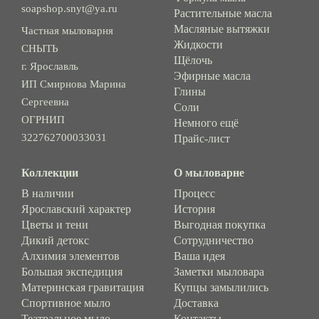
soapshop.snyt@ya.ru
Растительные масла
Масляные вытяжки
Частная мыловарня
Жидкости
СНЫТЬ
Щёлочь
г. Ярославль
Эфирные масла
ИП Смирнова Марина
Глины
Сергеевна
Соли
ОГРНИП
Немного ещё
322762700033031
Прайс-лист
Коллекции
О мыловарне
В наличии
Процесс
Ярославский характер
История
Цветы и тени
Выгодная покупка
Дикий детокс
Сотрудничество
Алхимия элементов
Ваша идея
Большая экспедиция
Заметки мыловара
Материнская гравитация
Купцы замылились
Спортивное мыло
Доставка
Театральное мыло
Контакты