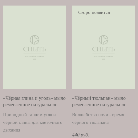
Скоро появится
«Чёрная глина и уголь» мыло
«Чёрный тюльпан» мыло
ремесленное натуральное
ремесленное натуральное
Природный тандем угля и
Волшебство ночи - время
чёрной глины для клеточного
чёрного тюльпана
дыхания
440 руб.